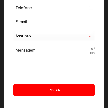
Brazil
+55
Assunto
0 /
180
ENVIAR