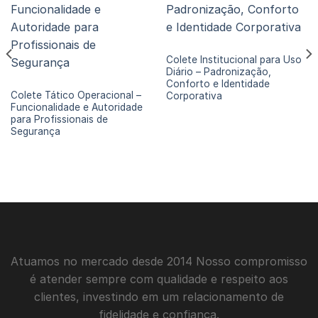
COLETES DE SEGURANÇA
Colete Institucional para Uso
Diário – Padronização,
Conforto e Identidade
COLETE OPERACIONAL SEGURANÇA E VIGILÂNCIA
Colete Tático Operacional –
Corporativa
Funcionalidade e Autoridade
para Profissionais de
Segurança
Atuamos no mercado desde 2014 Nosso compromisso
é atender sempre com qualidade e respeito aos
clientes, investindo em um relacionamento de
fidelidade e confiança.