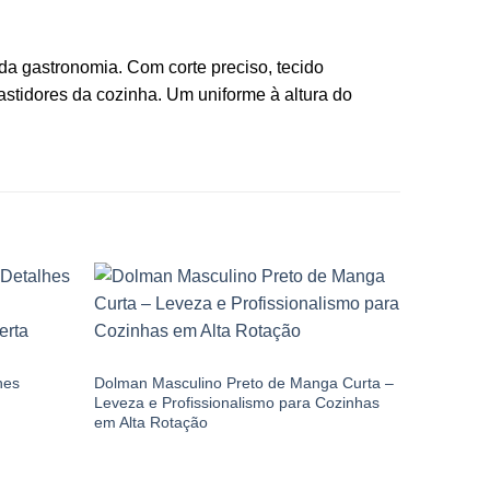
da gastronomia. Com corte preciso, tecido
astidores da cozinha. Um uniforme à altura do
DOLMANS
hes
Dolman Masculino Preto de Manga Curta –
DOLMANS
Leveza e Profissionalismo para Cozinhas
Dolman F
em Alta Rotação
Dourados 
Profissio