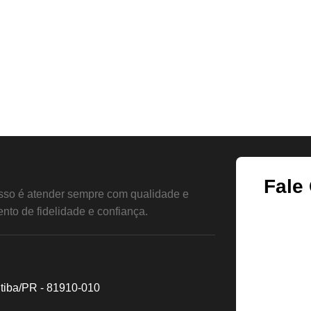
Fale
so é atender sempre com qualidade e
nto de fidelidade e confiança.
itiba/PR - 81910-010