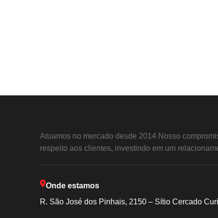
Atuamos no mercado desde 2014 Nosso compromis
respeito aos clientes, investindo em um relacioname
Onde estamos
R. São José dos Pinhais, 2150 – Sítio Cercado Cur