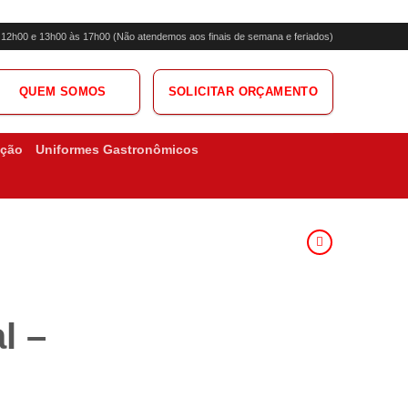
s 12h00 e 13h00 às 17h00 (Não atendemos aos finais de semana e feriados)
QUEM SOMOS
SOLICITAR ORÇAMENTO
ação
Uniformes Gastronômicos
l –