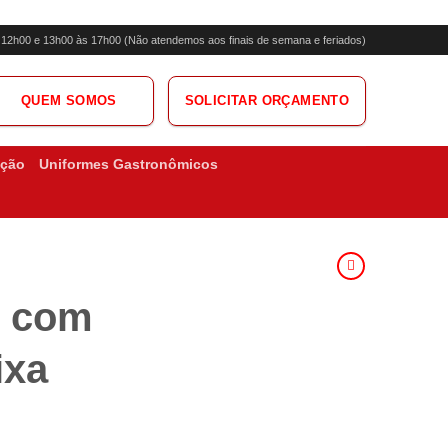
s 12h00 e 13h00 às 17h00 (Não atendemos aos finais de semana e feriados)
QUEM SOMOS
SOLICITAR ORÇAMENTO
ação
Uniformes Gastronômicos
m com
ixa