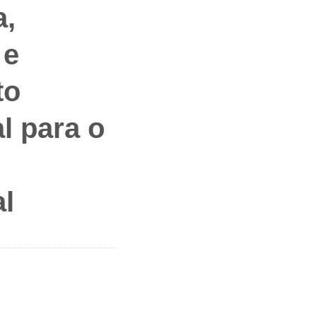
a,
 e
to
l para o
l