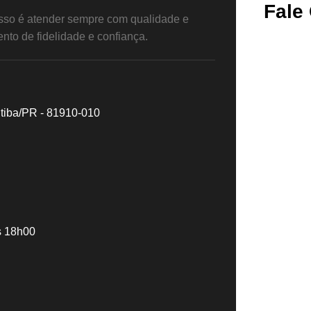
Fale
so é atender sempre com qualidade e
nto de fidelidade e confiança.
itiba/PR - 81910-010
s 18h00