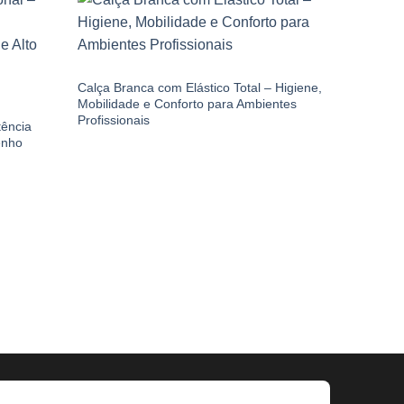
CALÇA BRIM
Calça Branca com Elástico Total – Higiene,
Mobilidade e Conforto para Ambientes
Profissionais
tência
enho
CALÇA BR
Calça Car
e Resistê
Serviços 