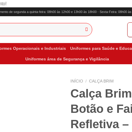
to!
mento de segunda a quinta-feira: 08h00 às 12h00 e 13h00 às 18h00 - Sexta-Feira: 08h00 à
ormes Operacionais e Industriais
Uniformes para Saúde e Educ
Uniformes área de Segurança e Vigilância
INÍCIO
/
CALÇA BRIM
Calça Bri
Botão e Fa
Refletiva –