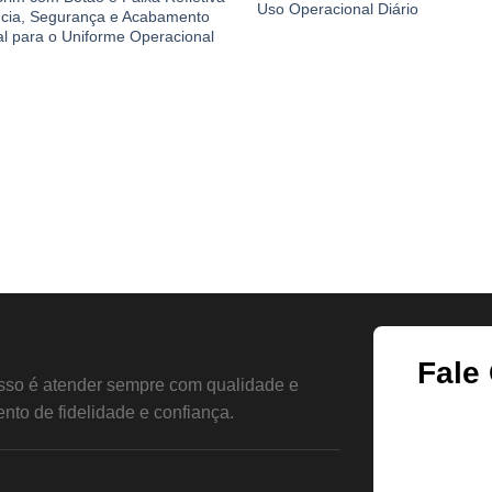
Uso Operacional Diário
ncia, Segurança e Acabamento
al para o Uniforme Operacional
Fale
so é atender sempre com qualidade e
nto de fidelidade e confiança.