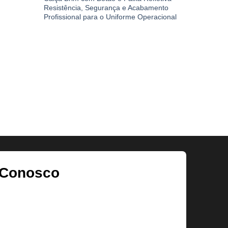
Resistência, Segurança e Acabamento
Profissional para o Uniforme Operacional
CALÇA BR
Calça Ope
Dupla – S
Ambiente
 Conosco