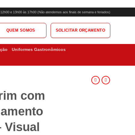
s 12h00 e 13h00 às 17h00 (Não atendemos aos finais de semana e feriados)
QUEM SOMOS
SOLICITAR ORÇAMENTO
ação
Uniformes Gastronômicos
Brim com
hamento
 Visual