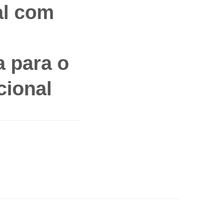
al com
a para o
cional