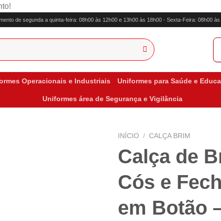
to!
mento de segunda a quinta-feira: 08h00 às 12h00 e 13h00 às 18h00 - Sexta-Feira: 08h00 à
ormes Operacionais e Industriais
Uniformes para Saúde e Educ
Uniformes área de Segurança e Vigilância
INÍCIO
/
CALÇA BRIM
Calça de 
Cós e Fec
em Botão –