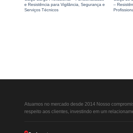
e Resistência para Vigilância, Segurança e
– Resistê
Serviços Técnicos
Profission
Atuamos no mercado desde 2014 Nosso compromis
respeito aos clientes, investindo em um relacioname