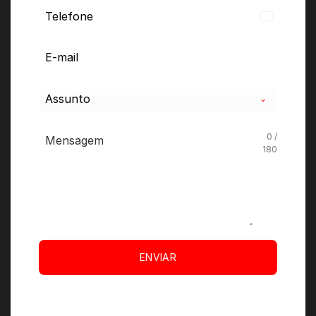
Brazil
+55
Assunto
0 /
180
ENVIAR