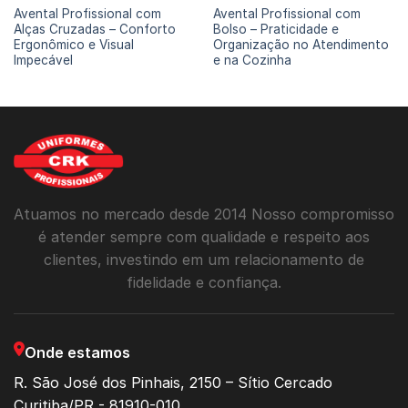
Avental Profissional com
Avental Profissional com
Alças Cruzadas – Conforto
Bolso – Praticidade e
Ergonômico e Visual
Organização no Atendimento
Impecável
e na Cozinha
Atuamos no mercado desde 2014 Nosso compromisso
é atender sempre com qualidade e respeito aos
clientes, investindo em um relacionamento de
fidelidade e confiança.
Onde estamos
R. São José dos Pinhais, 2150 – Sítio Cercado
Curitiba/PR - 81910-010