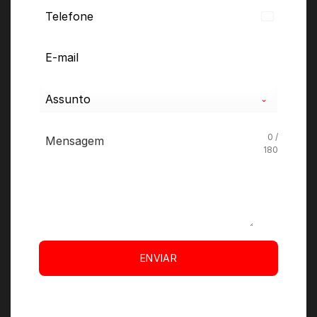
Brazil
+55
Assunto
0 /
180
ENVIAR