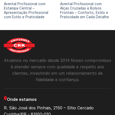
Avental Profissional com
Avental Profissional com
Estampa Central –
Alças Cruzadas e Bolsos
Apresentação Profissional
Frontais – Conforto, Estilo e
com Estilo e Praticidade
Praticidade em Cada Detalhe
Atuamos no mercado desde 2014 Nosso compromisso
é atender sempre com qualidade e respeito aos
clientes, investindo em um relacionamento de
fidelidade e confiança.
Onde estamos
R. São José dos Pinhais, 2150 – Sítio Cercado
Curitiba/PR - 81910-010