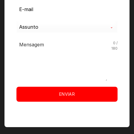
+55
Assunto
0 /
180
ENVIAR