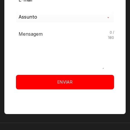
Assunto
0 /
180
ENVIAR