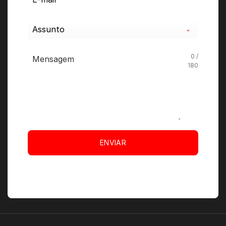
Assunto
0 /
180
ENVIAR